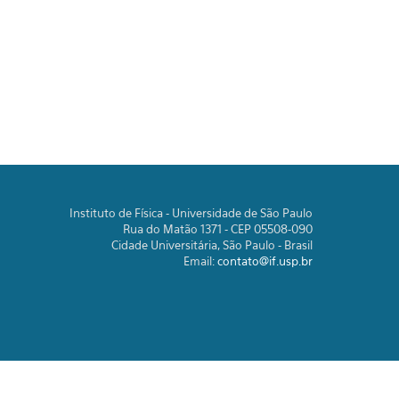
Instituto de Física - Universidade de São Paulo
Rua do Matão 1371 - CEP 05508-090
Cidade Universitária, São Paulo - Brasil
Email:
contato@if.usp.br