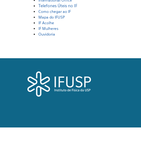
International Office
Telefones Úteis no IF
Como chegar ao IF
Mapa do IFUSP
IF Acolhe
IF Mulheres
Ouvidoria