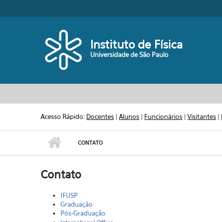
Pular para o conteúdo principal
Toggle high contrast
Instituto de Física
Universidade de São Paulo
Acesso Rápido:
Docentes
|
Alunos
|
Funcionários
|
Visitantes
|
CONTATO
Contato
IFUSP
Graduação
Pós-Graduação