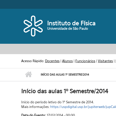
Pular para o conteúdo principal
Toggle high contrast
Instituto de Física
Universidade de São Paulo
Acesso Rápido:
Docentes
|
Alunos
|
Funcionários
|
Visitantes
|
INÍCIO DAS AULAS 1º SEMESTRE/2014
Início das aulas 1º Semestre/2014
Início do período letivo do 1º Semestre de 2014.
Mais informações:
https://uspdigital.usp.br/jupiterweb/jupCal
Data do Evento:
17/02/2014 - 00:00