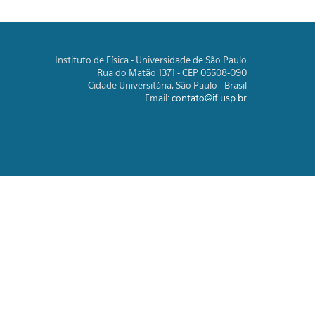
Instituto de Física - Universidade de São Paulo
Rua do Matão 1371 - CEP 05508-090
Cidade Universitária, São Paulo - Brasil
Email:
contato@if.usp.br