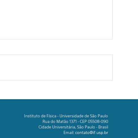
Instituto de Física - Universidade de São Paulo
Rua do Matão 1371 - CEP 05508-090
Cidade Universitária, São Paulo - Brasil
Email:
contato@if.usp.br