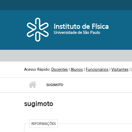
Pular para o conteúdo principal
Toggle high contrast
Instituto de Física
Universidade de São Paulo
Acesso Rápido:
Docentes
|
Alunos
|
Funcionários
|
Visitantes
|
SUGIMOTO
sugimoto
INFORMAÇÕES