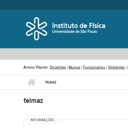
Pular para o conteúdo principal
Toggle high contrast
Instituto de Física
Universidade de São Paulo
Acesso Rápido:
Docentes
|
Alunos
|
Funcionários
|
Visitantes
|
TELMAZ
telmaz
INFORMAÇÕES