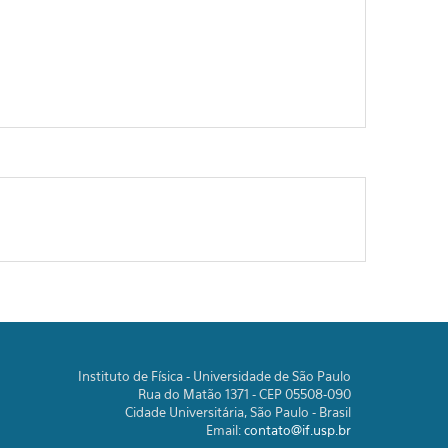
Instituto de Física - Universidade de São Paulo
Rua do Matão 1371 - CEP 05508-090
Cidade Universitária, São Paulo - Brasil
Email:
contato@if.usp.br