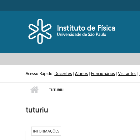
Pular para o conteúdo principal
Toggle high contrast
Instituto de Física
Universidade de São Paulo
Acesso Rápido:
Docentes
|
Alunos
|
Funcionários
|
Visitantes
|
TUTURIU
tuturiu
INFORMAÇÕES