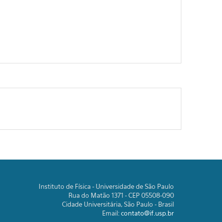
Instituto de Física - Universidade de São Paulo
Rua do Matão 1371 - CEP 05508-090
Cidade Universitária, São Paulo - Brasil
Email:
contato@if.usp.br