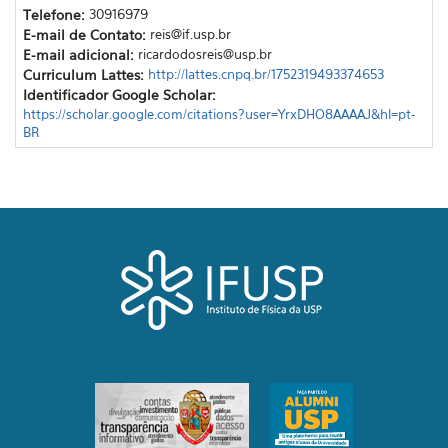
Telefone:
30916979
E-mail de Contato:
reis@if.usp.br
E-mail adicional:
ricardodosreis@usp.br
Curriculum Lattes:
http://lattes.cnpq.br/1752319493374653
Identificador Google Scholar:
https://scholar.google.com/citations?user=YrxDHO8AAAAJ&hl=pt-
BR