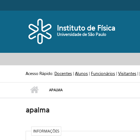
Pular para o conteúdo principal
Toggle high contrast
Instituto de Física
Universidade de São Paulo
Acesso Rápido:
Docentes
|
Alunos
|
Funcionários
|
Visitantes
|
APALMA
apalma
INFORMAÇÕES