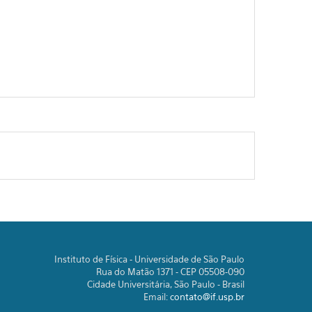
Instituto de Física - Universidade de São Paulo
Rua do Matão 1371 - CEP 05508-090
Cidade Universitária, São Paulo - Brasil
Email:
contato@if.usp.br