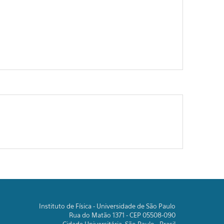
Instituto de Física - Universidade de São Paulo
Rua do Matão 1371 - CEP 05508-090