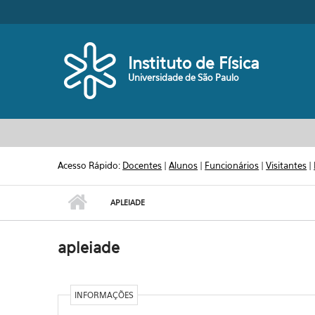
Pular para o conteúdo principal
Toggle high contrast
Instituto de Física
Universidade de São Paulo
Acesso Rápido:
Docentes
|
Alunos
|
Funcionários
|
Visitantes
|
APLEIADE
apleiade
INFORMAÇÕES