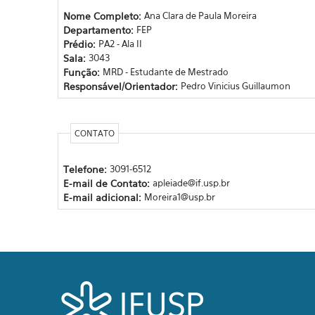
Nome Completo:
Ana Clara de Paula Moreira
Departamento:
FEP
Prédio:
PA2 - Ala II
Sala:
3043
Função:
MRD - Estudante de Mestrado
Responsável/Orientador:
Pedro Vinicius Guillaumon
CONTATO
Telefone:
3091-6512
E-mail de Contato:
apleiade@if.usp.br
E-mail adicional:
Moreira1@usp.br