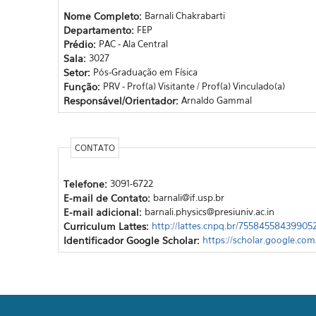
Nome Completo:
Barnali Chakrabarti
Departamento:
FEP
Prédio:
PAC - Ala Central
Sala:
3027
Setor:
Pós-Graduação em Física
Função:
PRV - Prof(a) Visitante / Prof(a) Vinculado(a)
Responsável/Orientador:
Arnaldo Gammal
CONTATO
Telefone:
3091-6722
E-mail de Contato:
barnali@if.usp.br
E-mail adicional:
barnali.physics@presiuniv.ac.in
Curriculum Lattes:
http://lattes.cnpq.br/75584558439905
Identificador Google Scholar:
https://scholar.google.c