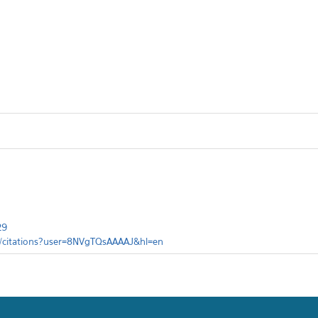
29
om/citations?user=8NVgTQsAAAAJ&hl=en