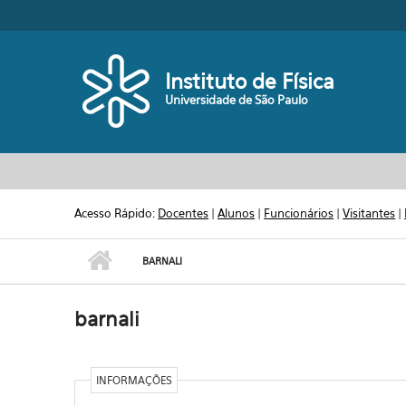
Pular para o conteúdo principal
Toggle high contrast
Instituto de Física
Universidade de São Paulo
Acesso Rápido:
Docentes
|
Alunos
|
Funcionários
|
Visitantes
|
BARNALI
barnali
INFORMAÇÕES