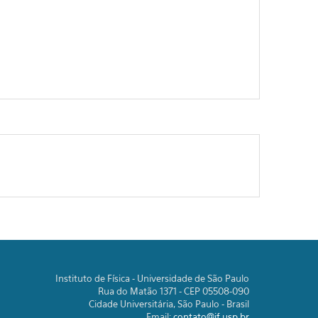
Instituto de Física - Universidade de São Paulo
Rua do Matão 1371 - CEP 05508-090
Cidade Universitária, São Paulo - Brasil
Email:
contato@if.usp.br