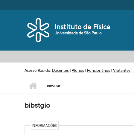
Pular para o conteúdo principal
Toggle high contrast
Instituto de Física
Universidade de São Paulo
Acesso Rápido:
Docentes
|
Alunos
|
Funcionários
|
Visitantes
|
BIBSTGIO
bibstgio
INFORMAÇÕES