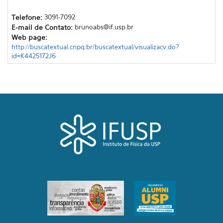
Telefone:
3091-7092
E-mail de Contato:
brunoabs@if.usp.br
Web page:
http://buscatextual.cnpq.br/buscatextual/visualizacv.do?
id=K4425172J6