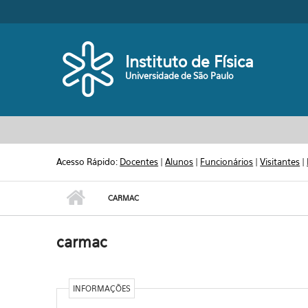
Pular para o conteúdo principal
Toggle high contrast
Instituto de Física
Universidade de São Paulo
Acesso Rápido:
Docentes
|
Alunos
|
Funcionários
|
Visitantes
|
CARMAC
carmac
INFORMAÇÕES