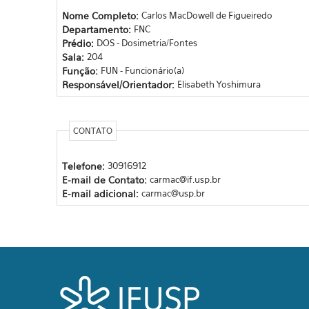
Nome Completo:
Carlos MacDowell de Figueiredo
Departamento:
FNC
Prédio:
DOS - Dosimetria/Fontes
Sala:
204
Função:
FUN - Funcionário(a)
Responsável/Orientador:
Elisabeth Yoshimura
CONTATO
Telefone:
30916912
E-mail de Contato:
carmac@if.usp.br
E-mail adicional:
carmac@usp.br