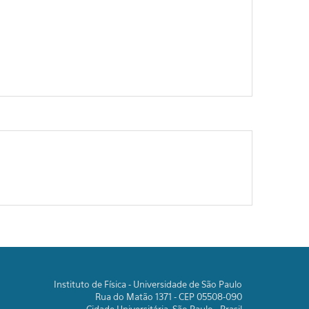
Instituto de Física - Universidade de São Paulo
Rua do Matão 1371 - CEP 05508-090