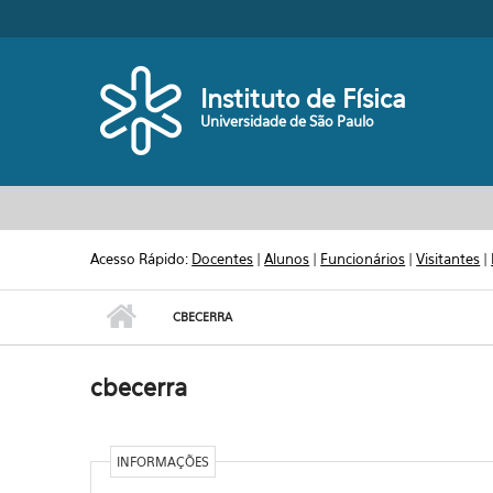
Pular para o conteúdo principal
Toggle high contrast
Instituto de Física
Universidade de São Paulo
Acesso Rápido:
Docentes
|
Alunos
|
Funcionários
|
Visitantes
|
CBECERRA
cbecerra
INFORMAÇÕES