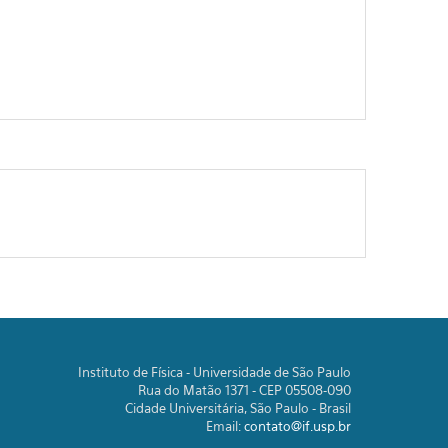
Instituto de Física - Universidade de São Paulo
Rua do Matão 1371 - CEP 05508-090
Cidade Universitária, São Paulo - Brasil
Email:
contato@if.usp.br