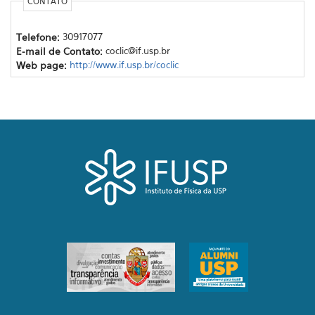
CONTATO
Telefone:
30917077
E-mail de Contato:
coclic@if.usp.br
Web page:
http://www.if.usp.br/coclic