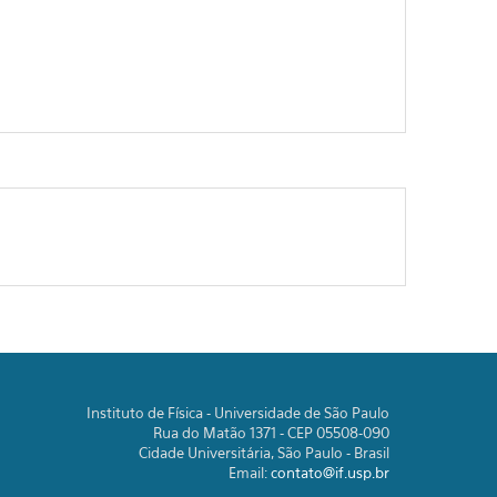
Instituto de Física - Universidade de São Paulo
Rua do Matão 1371 - CEP 05508-090
Cidade Universitária, São Paulo - Brasil
Email:
contato@if.usp.br