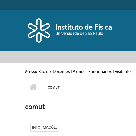
Pular para o conteúdo principal
Toggle high contrast
Instituto de Física
Universidade de São Paulo
Acesso Rápido:
Docentes
|
Alunos
|
Funcionários
|
Visitantes
|
COMUT
comut
INFORMAÇÕES