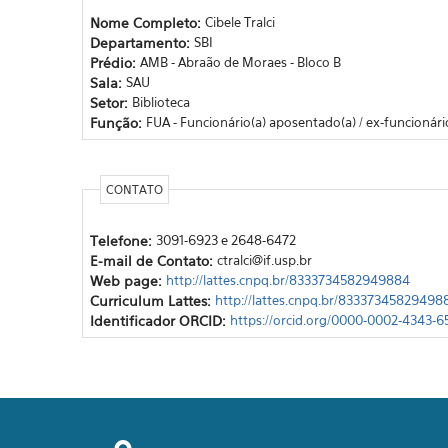
Nome Completo:
Cibele Tralci
Departamento:
SBI
Prédio:
AMB - Abraão de Moraes - Bloco B
Sala:
SAU
Setor:
Biblioteca
Função:
FUA - Funcionário(a) aposentado(a) / ex-funcionári
CONTATO
Telefone:
3091-6923 e 2648-6472
E-mail de Contato:
ctralci@if.usp.br
Web page:
http://lattes.cnpq.br/8333734582949884
Curriculum Lattes:
http://lattes.cnpq.br/83337345829498
Identificador ORCID:
https://orcid.org/0000-0002-4343-6