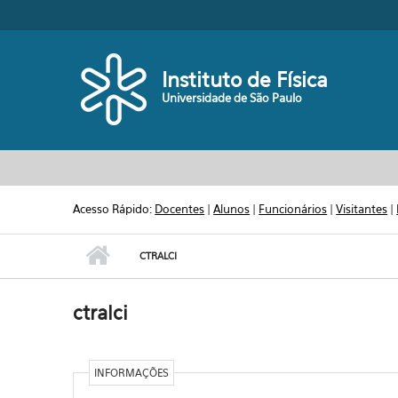
Pular para o conteúdo principal
Toggle high contrast
Instituto de Física
Universidade de São Paulo
Acesso Rápido:
Docentes
|
Alunos
|
Funcionários
|
Visitantes
|
CTRALCI
ctralci
INFORMAÇÕES