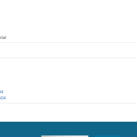
o(a)
84
504