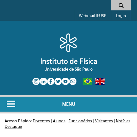
Pular para o conteúdo principal
Toggle high contrast
Formulário de busca
Webmail IFUSP
Login
Instituto de Física
Universidade de São Paulo
MENU
Acesso Rápido:
Docentes
|
Alunos
|
Funcionários
|
Visitantes
|
Notícias
Destaque