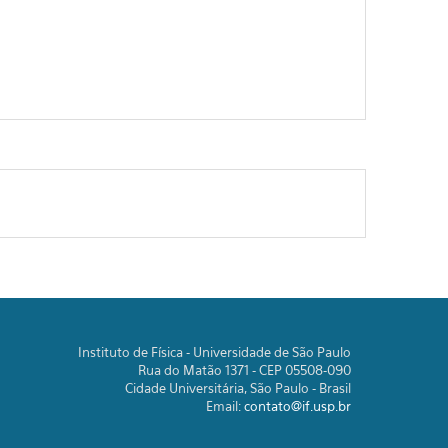
Instituto de Física - Universidade de São Paulo
Rua do Matão 1371 - CEP 05508-090
Cidade Universitária, São Paulo - Brasil
Email:
contato@if.usp.br