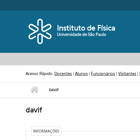
Pular para o conteúdo principal
Toggle high contrast
Instituto de Física
Universidade de São Paulo
Acesso Rápido:
Docentes
|
Alunos
|
Funcionários
|
Visitantes
|
DAVIF
davif
INFORMAÇÕES