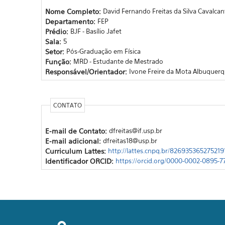
Nome Completo:
David Fernando Freitas da Silva Cavalcan
Departamento:
FEP
Prédio:
BJF - Basílio Jafet
Sala:
5
Setor:
Pós-Graduação em Física
Função:
MRD - Estudante de Mestrado
Responsável/Orientador:
Ivone Freire da Mota Albuquer
CONTATO
E-mail de Contato:
dfreitas@if.usp.br
E-mail adicional:
dfreitas18@usp.br
Curriculum Lattes:
http://lattes.cnpq.br/826935365275219
Identificador ORCID:
https://orcid.org/0000-0002-0895-7