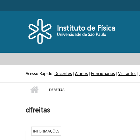
Pular para o conteúdo principal
Toggle high contrast
Instituto de Física
Universidade de São Paulo
Acesso Rápido:
Docentes
|
Alunos
|
Funcionários
|
Visitantes
|
DFREITAS
dfreitas
INFORMAÇÕES