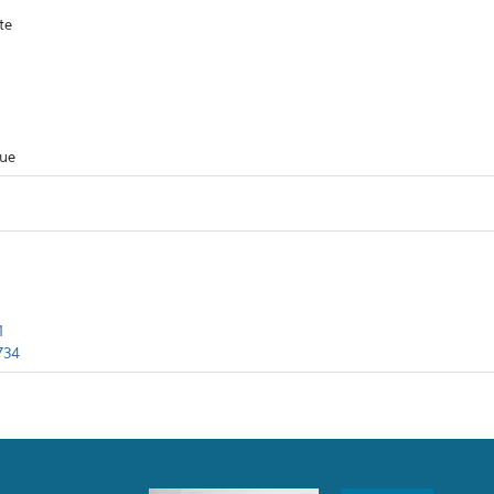
te
que
1
734