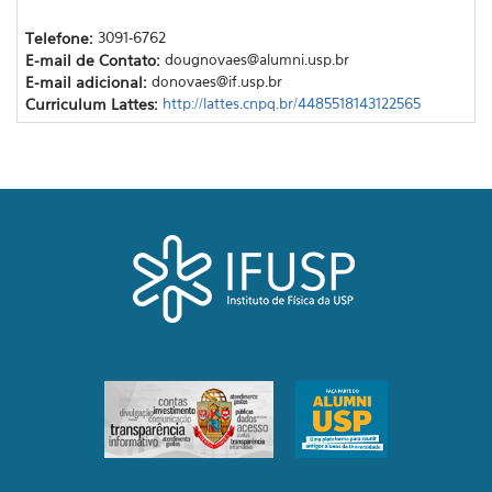
Telefone:
3091-6762
E-mail de Contato:
dougnovaes@alumni.usp.br
E-mail adicional:
donovaes@if.usp.br
Curriculum Lattes:
http://lattes.cnpq.br/4485518143122565