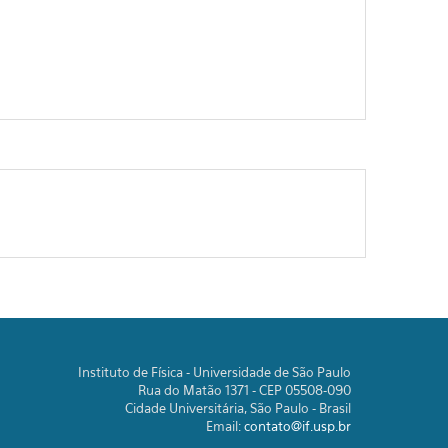
Instituto de Física - Universidade de São Paulo
Rua do Matão 1371 - CEP 05508-090
Cidade Universitária, São Paulo - Brasil
Email:
contato@if.usp.br