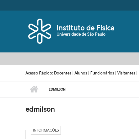
Pular para o conteúdo principal
Toggle high contrast
Instituto de Física
Universidade de São Paulo
Acesso Rápido:
Docentes
|
Alunos
|
Funcionários
|
Visitantes
|
EDMILSON
edmilson
INFORMAÇÕES