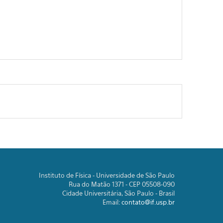
Instituto de Física - Universidade de São Paulo
Rua do Matão 1371 - CEP 05508-090
Cidade Universitária, São Paulo - Brasil
Email:
contato@if.usp.br