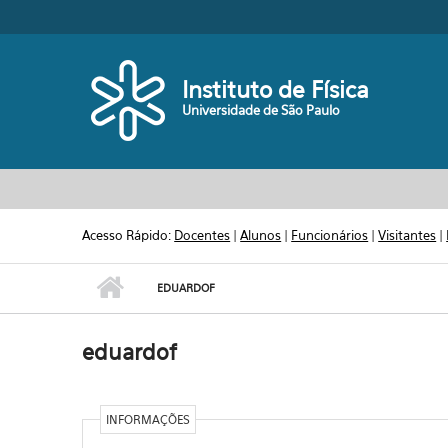
Pular para o conteúdo principal
Toggle high contrast
Instituto de Física
Universidade de São Paulo
Acesso Rápido:
Docentes
|
Alunos
|
Funcionários
|
Visitantes
|
EDUARDOF
eduardof
INFORMAÇÕES