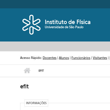
Pular para o conteúdo principal
Toggle high contrast
Instituto de Física
Universidade de São Paulo
Acesso Rápido:
Docentes
|
Alunos
|
Funcionários
|
Visitantes
|
EFIT
efit
INFORMAÇÕES