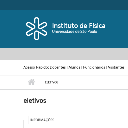
Pular para o conteúdo principal
Toggle high contrast
Instituto de Física
Universidade de São Paulo
Acesso Rápido:
Docentes
|
Alunos
|
Funcionários
|
Visitantes
|
ELETIVOS
eletivos
INFORMAÇÕES