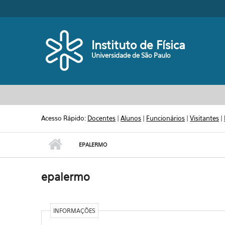
Pular para o conteúdo principal
Toggle high contrast
Instituto de Física
Universidade de São Paulo
Acesso Rápido:
Docentes
|
Alunos
|
Funcionários
|
Visitantes
|
EPALERMO
epalermo
INFORMAÇÕES