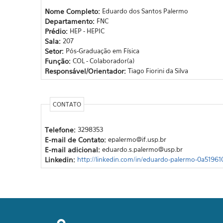
Nome Completo:
Eduardo dos Santos Palermo
Departamento:
FNC
Prédio:
HEP - HEPIC
Sala:
207
Setor:
Pós-Graduação em Física
Função:
COL - Colaborador(a)
Responsável/Orientador:
Tiago Fiorini da Silva
CONTATO
Telefone:
3298353
E-mail de Contato:
epalermo@if.usp.br
E-mail adicional:
eduardo.s.palermo@usp.br
Linkedin:
http://linkedin.com/in/eduardo-palermo-0a51961