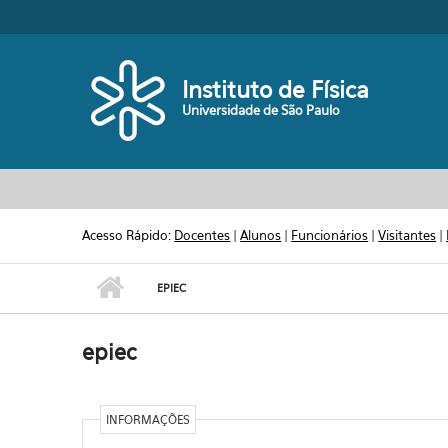
Pular para o conteúdo principal
Toggle high contrast
Instituto de Física
Universidade de São Paulo
Acesso Rápido:
Docentes
|
Alunos
|
Funcionários
|
Visitantes
|
EPIEC
epiec
INFORMAÇÕES