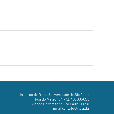
Instituto de Física - Universidade de São Paulo
Rua do Matão 1371 - CEP 05508-090
Cidade Universitária, São Paulo - Brasil
Email:
contato@if.usp.br