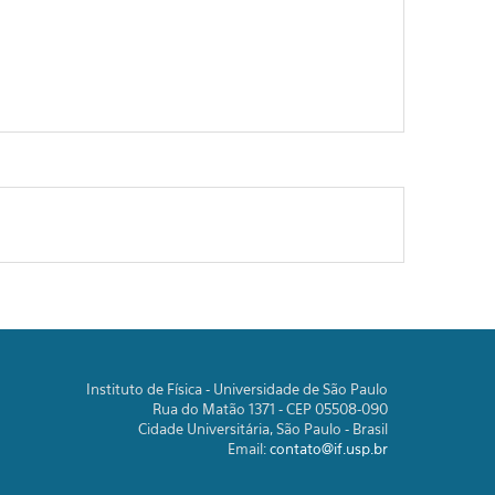
Instituto de Física - Universidade de São Paulo
Rua do Matão 1371 - CEP 05508-090
Cidade Universitária, São Paulo - Brasil
Email:
contato@if.usp.br