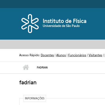
Pular para o conteúdo principal
Toggle high contrast
Instituto de Física
Universidade de São Paulo
Acesso Rápido:
Docentes
|
Alunos
|
Funcionários
|
Visitantes
|
FADRIAN
fadrian
INFORMAÇÕES