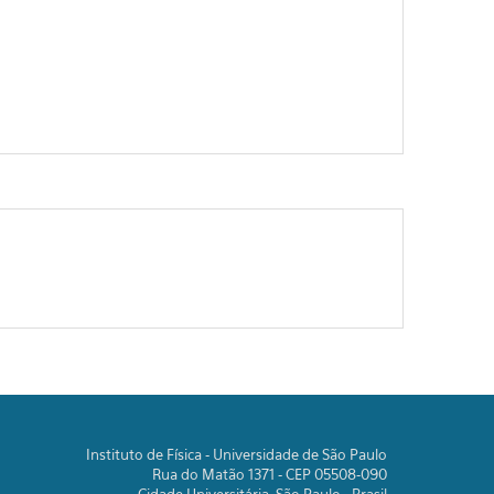
Instituto de Física - Universidade de São Paulo
Rua do Matão 1371 - CEP 05508-090