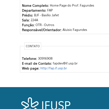
Nome Completo:
Home Page do Prof. Fagundes
Departamento:
FAP
Prédio:
BJF - Basílio Jafet
Sala:
224A
Função:
OTR - Outros
Responsável/Orientador:
Aluisio Fagundes
CONTATO
Telefone:
30916908
E-mail de Contato:
fapdev@if.usp.br
Web page:
http://fap.if.usp.br