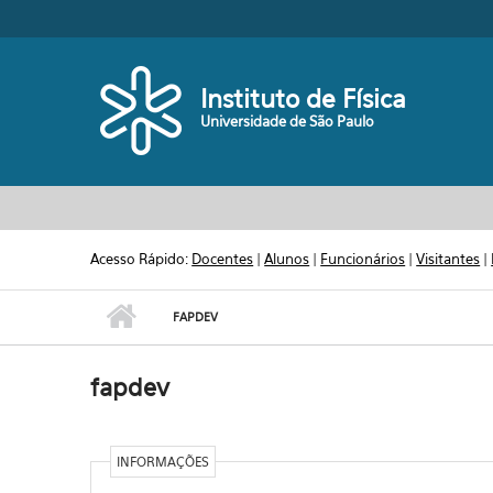
Pular para o conteúdo principal
Toggle high contrast
Instituto de Física
Universidade de São Paulo
Acesso Rápido:
Docentes
|
Alunos
|
Funcionários
|
Visitantes
|
FAPDEV
fapdev
INFORMAÇÕES