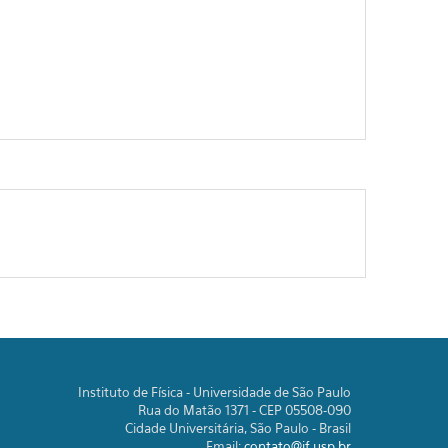
Instituto de Física - Universidade de São Paulo
Rua do Matão 1371 - CEP 05508-090
Cidade Universitária, São Paulo - Brasil
Email:
contato@if.usp.br