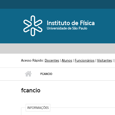
Pular para o conteúdo principal
Toggle high contrast
Instituto de Física
Universidade de São Paulo
Acesso Rápido:
Docentes
|
Alunos
|
Funcionários
|
Visitantes
|
FCANCIO
fcancio
INFORMAÇÕES