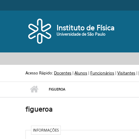
Pular para o conteúdo principal
Toggle high contrast
Instituto de Física
Universidade de São Paulo
Acesso Rápido:
Docentes
|
Alunos
|
Funcionários
|
Visitantes
|
FIGUEROA
figueroa
INFORMAÇÕES