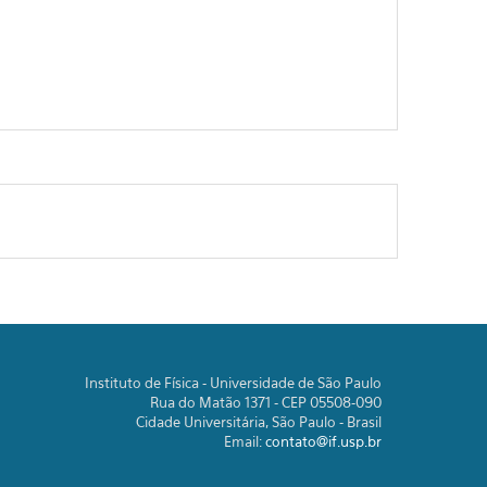
Instituto de Física - Universidade de São Paulo
Rua do Matão 1371 - CEP 05508-090
Cidade Universitária, São Paulo - Brasil
Email:
contato@if.usp.br