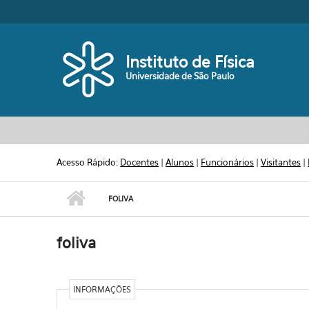
Pular para o conteúdo principal
Toggle high contrast
Instituto de Física
Universidade de São Paulo
Acesso Rápido:
Docentes
|
Alunos
|
Funcionários
|
Visitantes
|
FOLIVA
foliva
INFORMAÇÕES