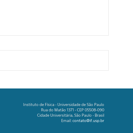
Instituto de Física - Universidade de São Paulo
Rua do Matão 1371 - CEP 05508-090
Cidade Universitária, São Paulo - Brasil
Email:
contato@if.usp.br