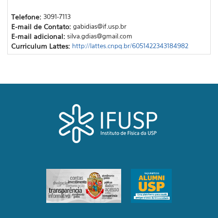
Telefone:
3091-7113
E-mail de Contato:
gabidias@if.usp.br
E-mail adicional:
silva.gdias@gmail.com
Curriculum Lattes:
http://lattes.cnpq.br/6051422343184982