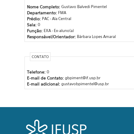
Nome Completo:
Gustavo Balvedi Pimentel
Departamento:
FMA
Prédio:
PAC - Ala Central
Sala:
0
Função:
EXA - Ex-aluno(a)
Responsável/Orientador:
Bárbara Lopes Amaral
CONTATO
Telefone:
0
E-mail de Contato:
gbpiment@if.usp.br
E-mail adicional:
gustavobpimentel@usp.br