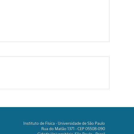
Instituto de Física - Universidade de São Paulo
Rua do Matão 1371 - CEP 05508-090