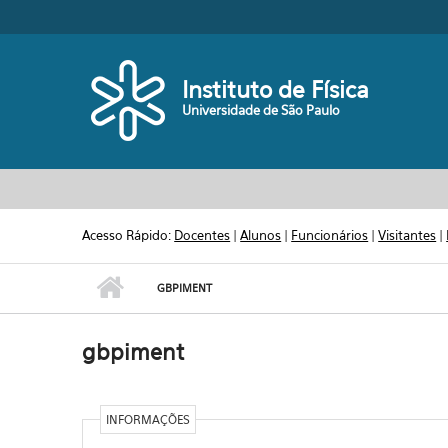
Pular para o conteúdo principal
Toggle high contrast
Instituto de Física
Universidade de São Paulo
Acesso Rápido:
Docentes
|
Alunos
|
Funcionários
|
Visitantes
|
GBPIMENT
gbpiment
INFORMAÇÕES