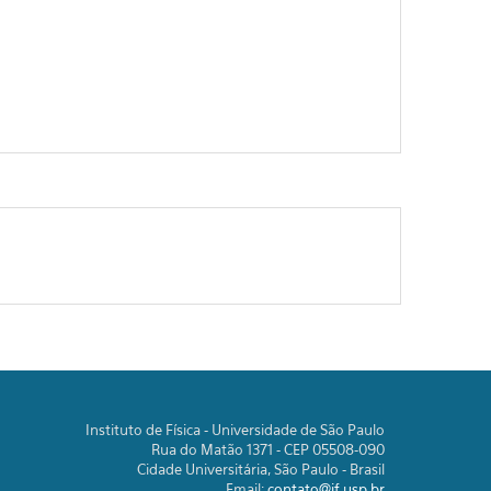
Instituto de Física - Universidade de São Paulo
Rua do Matão 1371 - CEP 05508-090
Cidade Universitária, São Paulo - Brasil
Email:
contato@if.usp.br