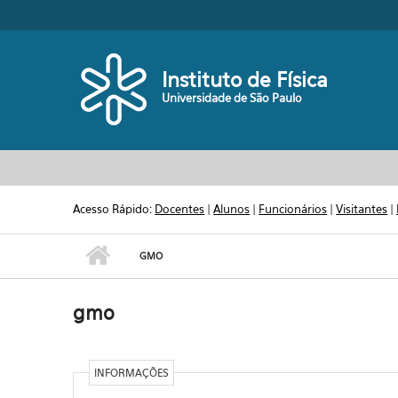
Pular para o conteúdo principal
Toggle high contrast
Instituto de Física
Universidade de São Paulo
Acesso Rápido:
Docentes
|
Alunos
|
Funcionários
|
Visitantes
|
GMO
gmo
INFORMAÇÕES