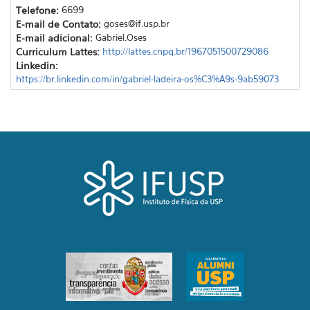
Telefone:
6699
E-mail de Contato:
goses@if.usp.br
E-mail adicional:
Gabriel.Oses
Curriculum Lattes:
http://lattes.cnpq.br/1967051500729086
Linkedin:
https://br.linkedin.com/in/gabriel-ladeira-os%C3%A9s-9ab59073