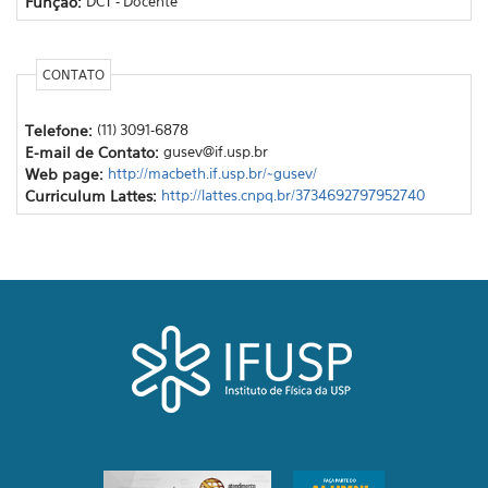
Função:
DCT - Docente
CONTATO
Telefone:
(11) 3091-6878
E-mail de Contato:
gusev@if.usp.br
Web page:
http://macbeth.if.usp.br/~gusev/
Curriculum Lattes:
http://lattes.cnpq.br/3734692797952740