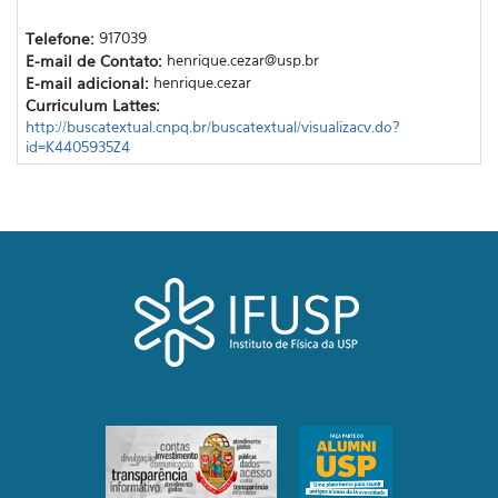
Telefone:
917039
E-mail de Contato:
henrique.cezar@usp.br
E-mail adicional:
henrique.cezar
Curriculum Lattes:
http://buscatextual.cnpq.br/buscatextual/visualizacv.do?
id=K4405935Z4