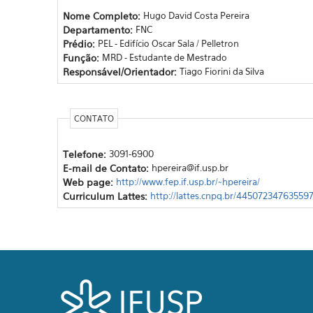
Nome Completo:
Hugo David Costa Pereira
Departamento:
FNC
Prédio:
PEL - Edifício Oscar Sala / Pelletron
Função:
MRD - Estudante de Mestrado
Responsável/Orientador:
Tiago Fiorini da Silva
CONTATO
Telefone:
3091-6900
E-mail de Contato:
hpereira@if.usp.br
Web page:
http://www.fep.if.usp.br/~hpereira/
Curriculum Lattes:
http://lattes.cnpq.br/44507234763559