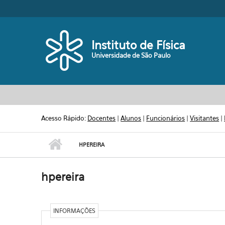
Pular para o conteúdo principal
Toggle high contrast
Instituto de Física
Universidade de São Paulo
Acesso Rápido:
Docentes
|
Alunos
|
Funcionários
|
Visitantes
|
HPEREIRA
hpereira
INFORMAÇÕES