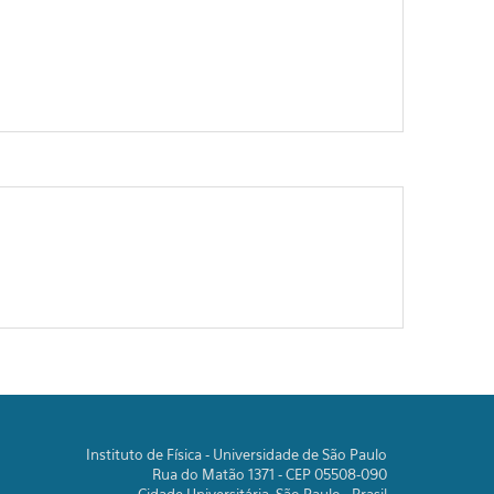
Instituto de Física - Universidade de São Paulo
Rua do Matão 1371 - CEP 05508-090