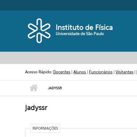
Pular para o conteúdo principal
Toggle high contrast
Instituto de Física
Universidade de São Paulo
Acesso Rápido:
Docentes
|
Alunos
|
Funcionários
|
Visitantes
|
JADYSSR
jadyssr
INFORMAÇÕES