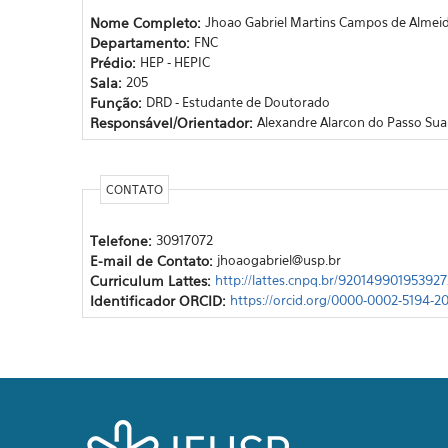
Nome Completo:
Jhoao Gabriel Martins Campos de Almeid
Departamento:
FNC
Prédio:
HEP - HEPIC
Sala:
205
Função:
DRD - Estudante de Doutorado
Responsável/Orientador:
Alexandre Alarcon do Passo Sua
CONTATO
Telefone:
30917072
E-mail de Contato:
jhoaogabriel@usp.br
Curriculum Lattes:
http://lattes.cnpq.br/920149901953927
Identificador ORCID:
https://orcid.org/0000-0002-5194-2