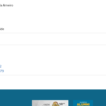
a Arneiro
ide
2
079