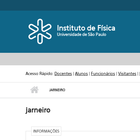
Pular para o conteúdo principal
Toggle high contrast
Instituto de Física
Universidade de São Paulo
Acesso Rápido:
Docentes
|
Alunos
|
Funcionários
|
Visitantes
|
JARNEIRO
jarneiro
INFORMAÇÕES