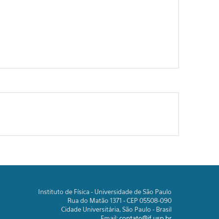
Instituto de Física - Universidade de São Paulo
Rua do Matão 1371 - CEP 05508-090
Cidade Universitária, São Paulo - Brasil
Email:
contato@if.usp.br