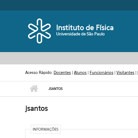
Pular para o conteúdo principal
Toggle high contrast
Instituto de Física
Universidade de São Paulo
Acesso Rápido:
Docentes
|
Alunos
|
Funcionários
|
Visitantes
|
JSANTOS
jsantos
INFORMAÇÕES