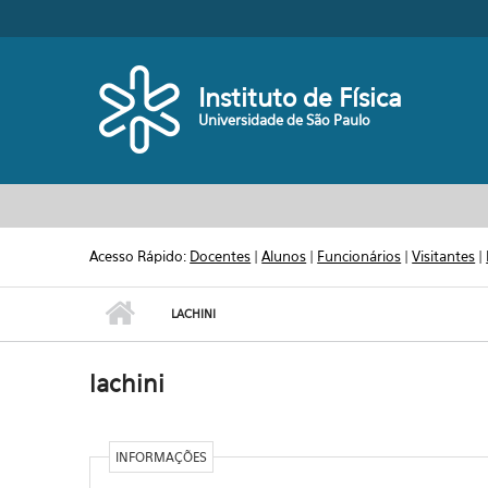
Pular para o conteúdo principal
Toggle high contrast
Instituto de Física
Universidade de São Paulo
Acesso Rápido:
Docentes
|
Alunos
|
Funcionários
|
Visitantes
|
LACHINI
lachini
INFORMAÇÕES