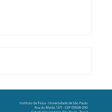
Instituto de Física - Universidade de São Paulo
Rua do Matão 1371 - CEP 05508-090