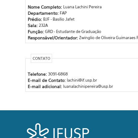
Nome Completo:
Luana Lachini Pereira
Departamento:
FAP
Prédio:
BJF - Basílio Jafet
Sala:
232A
Função:
GRD - Estudante de Graduação
Responsável/Orientador:
Zwinglio de Oliveira Guimaraes F
CONTATO
Telefone:
3091-6868
E-mail de Contato:
lachini@if.usp.br
E-mail adicional:
luanalachinipereira@usp.br