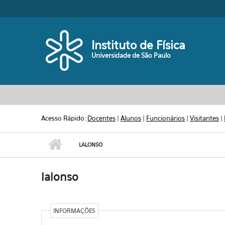
Pular para o conteúdo principal
Toggle high contrast
Instituto de Física
Universidade de São Paulo
Acesso Rápido:
Docentes
|
Alunos
|
Funcionários
|
Visitantes
|
LALONSO
lalonso
INFORMAÇÕES