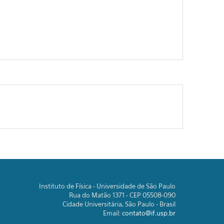
Instituto de Física - Universidade de São Paulo
Rua do Matão 1371 - CEP 05508-090
Cidade Universitária, São Paulo - Brasil
Email:
contato@if.usp.br