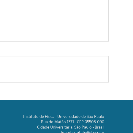
Instituto de Física - Universidade de São Paulo
Rua do Matão 1371 - CEP 05508-090
Cidade Universitária, São Paulo - Brasil
Email:
contato@if.usp.br