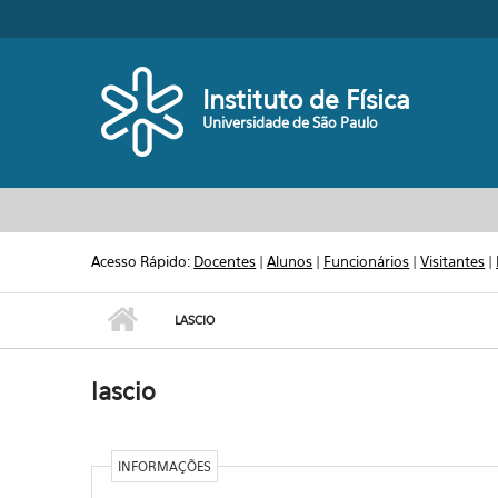
Pular para o conteúdo principal
Toggle high contrast
Instituto de Física
Universidade de São Paulo
Acesso Rápido:
Docentes
|
Alunos
|
Funcionários
|
Visitantes
|
LASCIO
lascio
INFORMAÇÕES