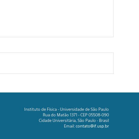
Instituto de Física - Universidade de São Paulo
Rua do Matão 1371 - CEP 05508-090
Cidade Universitária, São Paulo - Brasil
Email:
contato@if.usp.br