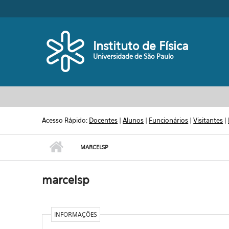
Pular para o conteúdo principal
Toggle high contrast
Instituto de Física
Universidade de São Paulo
Acesso Rápido:
Docentes
|
Alunos
|
Funcionários
|
Visitantes
|
MARCELSP
marcelsp
INFORMAÇÕES