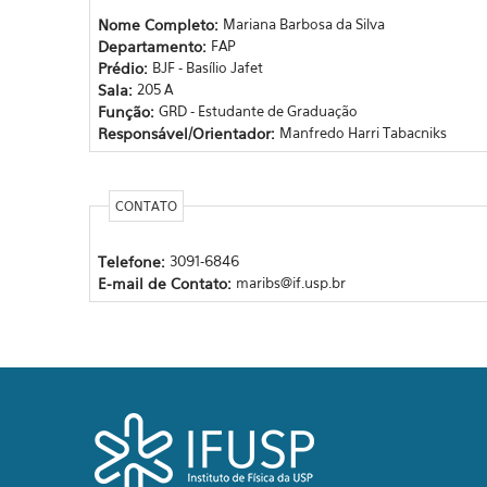
Nome Completo:
Mariana Barbosa da Silva
Departamento:
FAP
Prédio:
BJF - Basílio Jafet
Sala:
205 A
Função:
GRD - Estudante de Graduação
Responsável/Orientador:
Manfredo Harri Tabacniks
CONTATO
Telefone:
3091-6846
E-mail de Contato:
maribs@if.usp.br