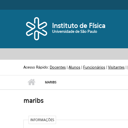
Pular para o conteúdo principal
Toggle high contrast
Instituto de Física
Universidade de São Paulo
Acesso Rápido:
Docentes
|
Alunos
|
Funcionários
|
Visitantes
|
MARIBS
maribs
INFORMAÇÕES