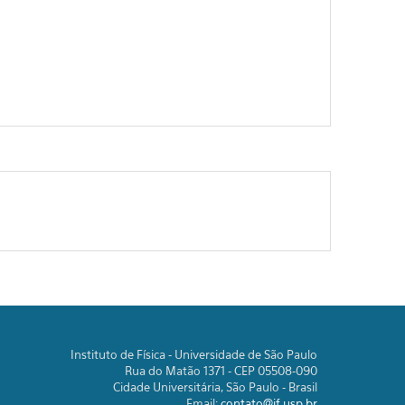
Instituto de Física - Universidade de São Paulo
Rua do Matão 1371 - CEP 05508-090
Cidade Universitária, São Paulo - Brasil
Email:
contato@if.usp.br