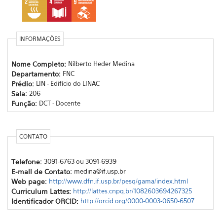
INFORMAÇÕES
Nome Completo:
Nilberto Heder Medina
Departamento:
FNC
Prédio:
LIN - Edifício do LINAC
Sala:
206
Função:
DCT - Docente
CONTATO
Telefone:
3091-6763 ou 3091-6939
E-mail de Contato:
medina@if.usp.br
Web page:
http://www.dfn.if.usp.br/pesq/gama/index.html
Curriculum Lattes:
http://lattes.cnpq.br/1082603694267325
Identificador ORCID:
http://orcid.org/0000-0003-0650-6507