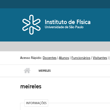
Pular para o conteúdo principal
Toggle high contrast
Instituto de Física
Universidade de São Paulo
Acesso Rápido:
Docentes
|
Alunos
|
Funcionários
|
Visitantes
|
MEIRELES
meireles
INFORMAÇÕES