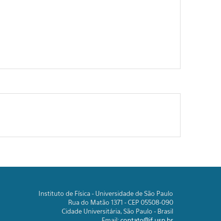
Instituto de Física - Universidade de São Paulo
Rua do Matão 1371 - CEP 05508-090
Cidade Universitária, São Paulo - Brasil
Email:
contato@if.usp.br