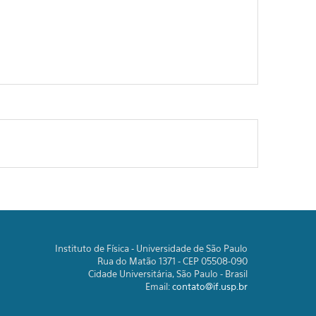
Instituto de Física - Universidade de São Paulo
Rua do Matão 1371 - CEP 05508-090
Cidade Universitária, São Paulo - Brasil
Email:
contato@if.usp.br