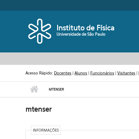
Pular para o conteúdo principal
Toggle high contrast
Instituto de Física
Universidade de São Paulo
Acesso Rápido:
Docentes
|
Alunos
|
Funcionários
|
Visitantes
|
MTENSER
mtenser
INFORMAÇÕES