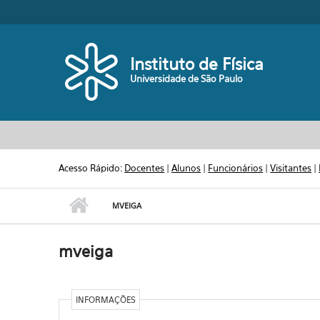
Pular para o conteúdo principal
Toggle high contrast
Instituto de Física
Universidade de São Paulo
Acesso Rápido:
Docentes
|
Alunos
|
Funcionários
|
Visitantes
|
MVEIGA
mveiga
INFORMAÇÕES