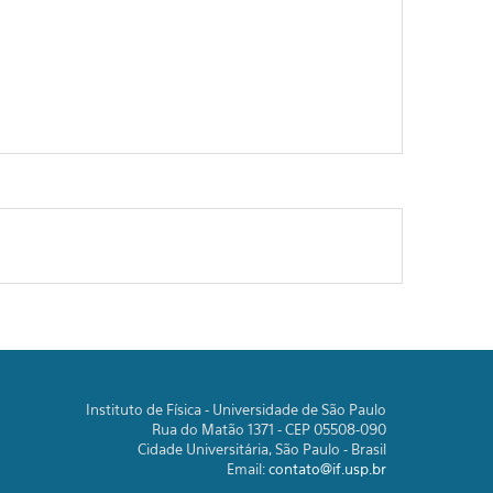
Instituto de Física - Universidade de São Paulo
Rua do Matão 1371 - CEP 05508-090
Cidade Universitária, São Paulo - Brasil
Email:
contato@if.usp.br